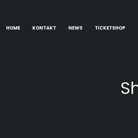
Zum
Inhalt
springen
HOME
KONTAKT
NEWS
TICKETSHOP
Sh